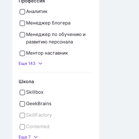
Профессия
Аналитик
Менеджер блогера
Менеджер по обучению и
развитию персонала
Ментор наставник
Еще 143
Школа
Skillbox
GeekBrains
SkillFactory
Contented
Еще 7