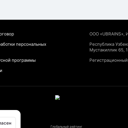
оговор
ООО «UBRAINS», 
работки персональных
Республика Узбеки
Мустакиллик 65, 1
усной программы
Регистрационный
и
ласен
Глобальный рейтинг
