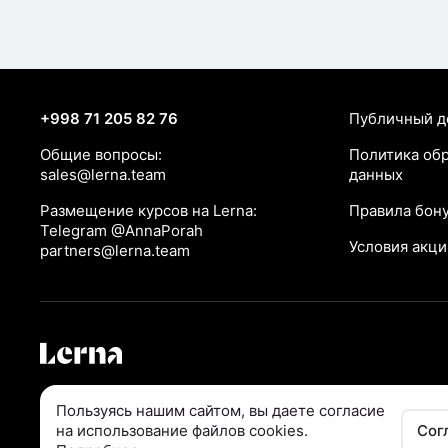
+998 71 205 82 76
Публичный д
Общие вопросы:
Политика об
sales@lerna.team
данных
Размещение курсов на Lerna:
Правила бон
Telegram @AnnaPorah
Условия акци
partners@lerna.team
© ООО «UBRAINS», 2026
Пользуясь нашим сайтом, вы даете согласие

на использование файлов cookies.
Сог