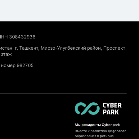
ИНН 308432936
стан, г. Ташкент, Мирзо-Улугбекский район, Проспект
 этаж
 номер 982705
Мы резиденты Cyber park
Вместе к развитию цифрового
образования в регионе